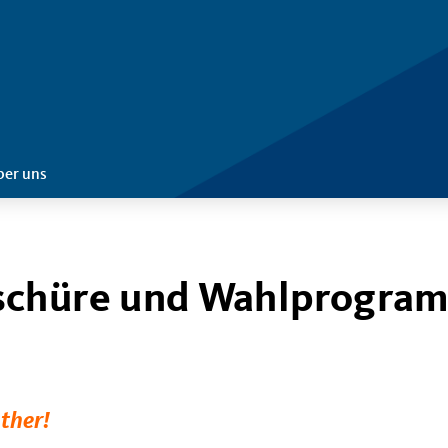
ber uns
schüre und Wahlprogra
ther!