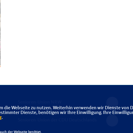
Senioren-Union NRW
m die Webseite zu nutzen. Weiterhin verwenden wir Dienste von D
immter Dienste, benötigen wir Ihre Einwilligung. Ihre Einwilligu
g
.
Senioren-Union der CDU Deutschlands
uch der Webseite benötigt.