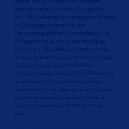
Rauxel. Von dort findet eine Schifffahrt
durch das neu strukturierte Ruhrgebiet s
satt, die rund sechs Stunden dauert und dann
im Duisburger Hafen endet, der
Deutschlands größter Binnenhafen ist. Als
Höhepunkt der Saison ist die mehrtägige
Fahrt vom 2. Oktober bis 5. Oktober in das
malerische Bamberg geplant. Dort wird auch
das Kloster Banz in Bad Staffelstein
besichtigt und ein politisches Treffen mit der
örtlichen Politik ist auf dem Programm.
Danach geht es über Würzburg zu- rück nach
Rösrath. Anmeldungen für die Fahrten an
schoell@koeln.de oder 02205/9192204
(mrs)