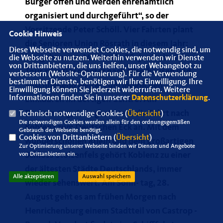
Bürger offen und werden ehrenamtlich
organisiert und durchgeführt“, so der
Vorsitzende Peter Schöll. Vier Fahrten plant
Cookie Hinweis
die Senioren Union Rösrath in diesem Jahr:
Diese Webseite verwendet Cookies, die notwendig sind, um
Los geht es am Mittwoch, 15. Juni mit einer
die Webseite zu nutzen. Weiterhin verwenden wir Dienste
von Drittanbietern, die uns helfen, unser Webangebot zu
Tour zum Gasometer nach Oberhausen und
verbessern (Website-Optmierung). Für die Verwendung
bestimmter Dienste, benötigen wir Ihre Einwilligung. Ihre
anschließend weiter zum möglichen
Einwilligung können Sie jederzeit widerrufen. Weitere
Informationen finden Sie in unserer
Datenschutzerklärung
.
Einkaufen im dortigen Centro. Am
Donnerstag, 4. August steht die Fahrt nach
Technisch notwendige Cookies (
Übersicht
)
Die notwendigen Cookies werden allein für den ordnungsgemäßen
Koblenz zum Deutschen Eck an. Mit dem
Gebrauch der Webseite benötigt.
Cookies von Drittanbietern (
Übersicht
)
wunderschönen Rhein und dem großartigen
Zur Optimierung unserer Webseite binden wir Dienste und Angebote
Schloss Stolzenfels gehört Koblenz zu einer
von Drittanbietern ein.
der ältesten Städte Deutschlands, immer
Alle akzeptieren
Auswahl speichern
wieder sehenswert. Am Sonn- tag, 28.
August geht es am frühen Morgen nach
Henrichenburg einem Stadtteil von Castrop -