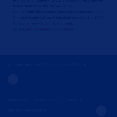
evangelischen Landeskirche. Die Wege sind kurz, und bei
Bedarf steht unser Bus zur Verfügung.
Den Abschluß bilden Kaffee (oder Kakao) und Kuchen im
Chocolat Grand Café am Schokoladenmuseum. Um 18.30
Uhr wollen wir wieder in Rösrath sein.
weitere Informationen: siehe Termine
Senioren - Union der CDU - Stadtverband Rösrath
IMPRESSUM
DATENSCHUTZ
KONTAKT
Senioren-Union NRW